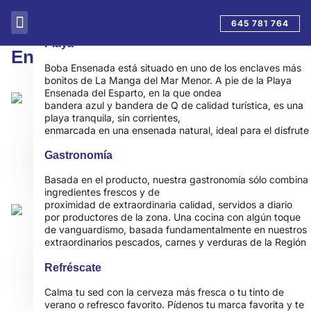
645 781 764
Playa
Entorno Boba Ensenada
Boba Ensenada está situado en uno de los enclaves más
bonitos de La Manga del Mar Menor. A pie de la Playa
Ensenada del Esparto, en la que ondea
bandera azul y bandera de Q de calidad turística, es una
playa tranquila, sin corrientes,
enmarcada en una ensenada natural, ideal para el disfrute
de todas las edades.
Gastronomía
Basada en el producto, nuestra gastronomía sólo combina
ingredientes frescos y de
proximidad de extraordinaria calidad, servidos a diario
por productores de la zona. Una cocina con algún toque
de vanguardismo, basada fundamentalmente en nuestros
extraordinarios pescados, carnes y verduras de la Región
de Murcia y otras partes de España
Refréscate
Calma tu sed con la cerveza más fresca o tu tinto de
verano o refresco favorito. Pídenos tu marca favorita y te