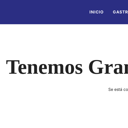
INICIO
GAST
Tenemos Gran
Se está co