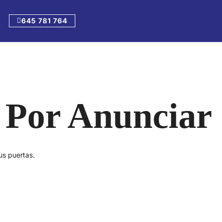
645 781 764
 Por Anunciar
us puertas.